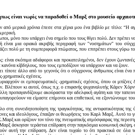
πως είναι νωρίς να παραδοθεί ο Μαρξ στο μουσείο αρχαιοτ
από μερικά χρόνια έπεσε στα χέρια μου ένα βιβλίο με τίτλο: “Η α
Αμερική.
ρωποι, μόνο που υπάρχει ένα σημείο που τους θίγει πολύ. Δεν
πρέπει να
ή είναι μια οριακά ακριβής περιγραφή των "νοσημάτων" του σύγχρ
ιάζει πολύ με τη συμπεριφορά πτώματος, που επι
τρέπει στους γύρω το
ς: είναι σκόπιμα αδιάφοροι και προκατειλημένοι, δεν έχουν
ζωντανές 
ά κανόνα κίβδηλους, που τους εμποδίζουν να υπάρχουν και να ζουν.
ει τίποτε άλλο από το γεγονός ότι ο σύγχρονος άνθρωπος είναι
ένα 
ς-χρηματικές σχέσεις.
ιαρχούν οι εμπορευματικές -χρηματικές σχέσεις, όπου οι μπίζνες 
. Βλέπουν κι αυτοί, όπως π.χ. ο επιφανής ψυχαναλυτής Κάρεν Χόρνι
λλη προπαγανδίζουμε ακούραστα την αδελφική αγάπη και την ταπεινο
ς υπαγορεύουν να είμαστε επίμονοι και επιθετικοί, να εξοντώνουμε το
όλο στη συνειδητοποίηση της τραγικότητας, της αντιφατικότητας της
ονες και ιδεολό
γους, έπαιξαν οι θεωρήσεις του
Καρλ
Μαρξ. Αυτό το γε
Κ.Μαρξ
και ορίζουν τον τόνο της
πνευματικής ατμόσφαιρας της
περεστ
Μαρξ
άσκησαν τεράστια επί
δραση στην παγκόσμια κοινωνική
σκέψη, 
ούν αυτή την επίδραση. Δεν είναι τυχαίο το ότι πρακτικά σε όλα