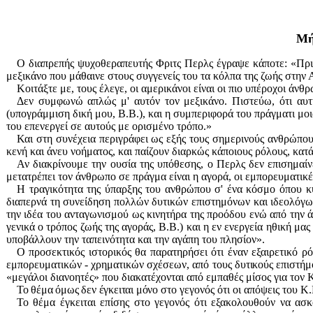
Μή
Ο διαπρεπής ψυχοθεραπευτής Φριτς Περλς έγραψε κάποτε: «Πριν 
μεξικάνο που μάθαινε στους συγγενείς του τα κόλπα της ζωής στην 
Κοιτάξτε με, τους έλεγε, οι αμερικάνοι είναι οι πιο υπέροχοι άνθ
Δεν συμφωνώ απλώς μ' αυτόν τον μεξικάνο. Πιστεύω, ότι αυτ
(υπογράμμιση δική μου, Β.Β.), και η συμπεριφορά του πράγματι μο
του επενεργεί σε αυτούς με ορισμένο τρόπο.»
Και στη συνέχεια περιγράφει ως εξής τους σημερινούς ανθρώπου
κενή και άνευ νοήματος, και παίζουν διαρκώς κάποιους ρόλους, κατ
Αν διακρίνουμε την ουσία της υπόθεσης, ο Περλς δεν επισημαίν
μετατρέπει τον άνθρωπο σε πράγμα είναι η αγορά, οι εμπο
ρευματικέ
Η τραγικότητα της ύπαρξης του ανθρώπου σ' ένα κόσμο όπου κυρ
διαπερνά τη συνείδηση πολλών δυτικών επιστημόνων και ιδεολόγων
την ιδέα του
ανταγωνισμού ως κινητήρα της προόδου ενώ από την ά
γενικά ο τρόπος ζωής της αγοράς, Β.Β.) και η εν ενεργεία ηθική μα
υποβάλλουν την ταπεινότητα και την αγάπη του πλησίον».
Ο προσεκτικός ιστορικός θα παρατηρήσει ότι έναν εξαιρετικό ρ
εμπορευματικών - χρηματικών σχέσεων, από τους
δυτικούς επιστήμ
«μεγάλοι διανοητές» που διακατέχονται από εμπαθές μίσος για τον
Το θέμα όμως δεν έγκειται μόνο
στο γεγονός ότι οι απόψεις του
Κ.
Το θέμα έγκειται επίσης στο γεγονός ότι εξακολουθούν να ασκ