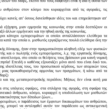
 ιδε
ών του Μαρξ, εκείνο που τους
διαφεύγει είναι η ίδια η ουσία των
 ανθρώπου στον κόσμο που κυριαρχείται από τις αγοραίες, τις
τύχει κανείς απ’ όσους δανείσθηκαν ιδέες του και επηρεάστηκαν απ'
ιά εξήγηση, μιαν ερμηνεία της
κοινωνίας στην οποία δεσπόζουν οι
αξύ άλλων ερμή
νευσε και την ηθική αυτής της κοι
νωνίας.
θεροι κάτοχοι εμπορευμάτων οι οποίοι ανταλλάσσουν ελεύθερα
τα
ητα κατά την οποία ο. μισθωτός εργαζόμενος πουλά
ελεύθερα όλη την
ικής δύναμης, ήταν στην
πραγματικότητα αληθινή
εδέμ
των φυσικών
στής και ο
πωλητής
ενός εμπορεύματος, λ.χ. της
εργατικής δύναμης,
 αποτέ
λεσμα, στο οποίο οι θελήσεις τους
βρίσκουν μια κοινή νομική
κτη
σία! Επειδή ο καθένας εξουσιάζει μόνο αυτό που είναι δικό του.
 της
ιδιοτέλειας τους, του προσωπικού κέρδους, των ατομικών τους
ας μιας προκαθορισμένης αρμονίας
των πραγμάτων, ή κάτω από τα
Μαρξ)
α
και της
μεταπερεστροϊκής
περιόδου; Μήπως δεν
είναι αυτή μια
στις υπόγειες σφαίρες, στα σπλάχνα της αγοράς, στη σφαίρα της
φανειακό άνθρωπο, κόσμο, κυριαρχεί η υποδούλωση των μισθωτών
πακτικό
τητας των δίποδων ζώων...
ορευμάτων, ο παράδεισος των
έμφυτων δικαιωμάτων του ανθρώπου,
ης, μπορεί να αντιληφθεί αυτόν τον παράδεισο ως αντικειμενική