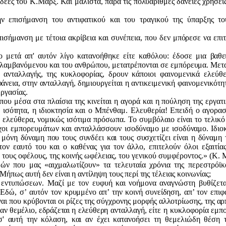
ιδέες του
Κ.Μαρξ
. Και μάλιστα, παρά τις
πολυάριθμες δάνειες χρήσεις
 επισήμανση του αντιφατικού και του τραγικού της ύπαρξης του
επισήμανση με τέτοια ακρίβεια
και συνέπεια, που δεν μπόρεσε να
επι
ο μετά απ' αυτόν λίγο κατανοήθηκε είτε καθόλου:
έδοσε
μια
βαθε
ριλαμβανόμενου και του ανθρώπου, μετατρέπονται σε
εμπόρευμα. Μετ
ς ανταλλαγής, της κυκλοφορίας, δρουν κάποιοι φαινομενικά ελεύ
φάνεια, στην ανταλλαγή,
δημιουργείται η αντικειμενική φαινομενικότ
ργασίας.
ου μέσα στα πλαίσια της κινείται η αγορά και η
πούληση
της εργατ
 ισότητα, η ιδιοκτη
σία και ο
Μπένθαμ
. Ελευθερία! Επειδή ο αγορα
ελεύθερα, νομικώς ισότιμα πρόσωπα. Το συμβόλαιο είναι το τελικό
τοχοι εμπορευμάτων και ανταλλάσσουν
ισοδύναμο με ισοδύναμο. Ιδιο
Η
μόνη δύναμη που τους συνδέει και τους συσχετίζει είναι η δύναμη
τον εαυτό του και ο καθένας για τον άλλο, επιτελούν όλοι εξαιτί
 τους οφέλους, της κοινής ωφέλειας, του γενικού συμφέροντος.» (Κ. 
ών που μας «αιχμαλωτίζουν» τα τελευταία χρόνια της
περεστρόϊκ
; Μήπως αυτή
δεν είναι η αντίληψη τους περί της
τέλειας κοινωνίας;
εντυπώσεων. Μαζί με τον ευφυή και νοήμονα αναγνώστη βυθίζεται 
 Εδώ, σ’ αυτόν τον
κρυμμένο απ’ την κοινή συνείδηση,
απ’ τον επι
ναι που κρύβονται οι ρίζες της σύγχρονης μορ
φής αλλοτρίωσης, της αρ
αν θεμέλιο, εδράζεται η ελεύθερη
ανταλλαγή, είτε η κυκλοφορία
εμπ
 σ' αυτή την κόλαση, και αν
έχει κατανοήσει τη θεμελιώδη θέση τ