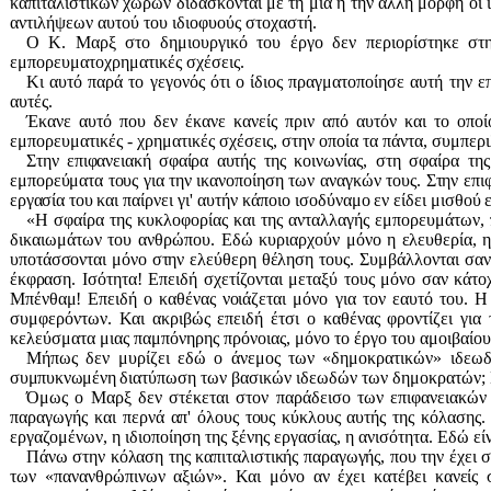
καπιταλιστικών χωρών διδάσκονται με τη μία ή την άλλη μορφή οι 
αντιλήψεων αυτού του ιδιοφυούς στοχαστή.
Ο Κ. Μαρξ στο δημιουργικό του έργο δεν περιορίστηκε στην
εμπορευματοχρηματικές
σχέσεις.
Κι αυτό παρά το γεγονός ότι ο ίδιος πραγματοποίησε αυτή την 
αυτές.
Έκανε αυτό που δεν έκανε κανείς πριν από αυτόν και το οποί
εμπορευματικές - χρηματικές σχέσεις, στην οποία τα πάντα, συμπε
Στην επιφανειακή σφαίρα αυτής
της κοινωνίας, στη σφαίρα τη
εμπορεύματα τους για την ικα
νοποίηση των αναγκών τους.
Στην επι
εργασία του και
παίρνει γι' αυτήν κάποιο ισοδύ
ναμο εν
είδει
μισθού ε
«Η σφαίρα της κυκλοφορίας και της ανταλλαγής εμπορευμάτων, π
δικαιωμάτων του ανθρώπου. Εδώ κυριαρχούν μόνο
η ελευθερία, η
υποτάσσονται μόνο στην ελεύθερη θέληση τους.
Συμβάλλονται σαν 
έκφρα
ση. Ισότητα! Επειδή σχετίζονται μεταξύ τους μόνο σαν κά
Μπένθαμ
! Επειδή ο καθένας νοιά
ζεται μόνο για τον εαυτό του. 
συμφερόντων. Και ακριβώς επειδή έτσι ο καθένας φροντίζει για 
κελεύσματα μιας παμπόνηρης πρόνοιας, μόνο το έργο του αμοιβαίου
Μήπως δεν μυρίζει εδώ ο άνεμος των «δημοκρατικών» ιδεωδ
συμπυκνωμένη δια
τύπωση των βασικών ιδεωδών των δημοκρατών
Όμως ο Μαρξ δεν
στέκεται
στον παράδεισο των επιφανειακών 
παραγωγής και περνά
απ' όλους τους κύκλους αυτής της
κόλασης.
εργαζομένων, η ιδιοποίηση της ξένης εργασίας, η ανισότητα. Εδώ εί
Πάνω στην κόλαση της καπιταλιστικής παραγωγής, που την έχει
σ
των «πανανθρώπινων αξιών». Και μόνο αν έχει κατέβει
κανείς