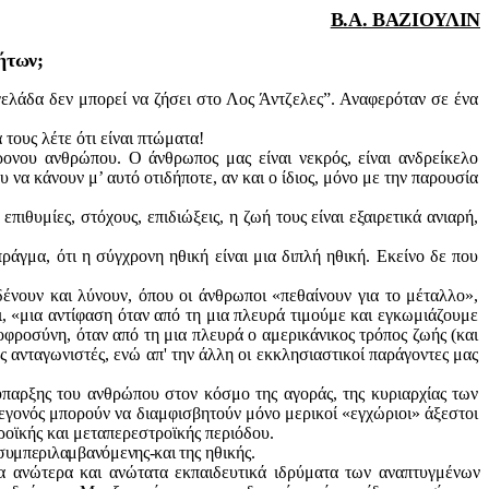
Β.Α
.
ΒΑΖΙΟΥΛΙΝ
ήτων;
γελάδα δεν μπορεί να ζήσει στο Λος Άντζελες”. Αναφερόταν σε ένα
 τους λέτε ότι είναι πτώ
ματα!
ονου ανθρώπου. Ο άνθρωπος μας είναι νεκρός, είναι ανδρείκελο
υ να κάνουν μ’ αυτό οτιδήποτε, αν και ο ίδιος, μόνο με την παρουσία
επιθυμίες, στόχους, επιδιώξεις, η ζωή τους είναι εξαιρετι
κά ανιαρή,
πράγμα, ότι η σύγχρονη ηθική
είναι μια διπλή ηθική. Εκείνο δε που
δένουν και λύνουν, όπου οι άνθρωποι «πεθαίνουν για το μέταλλο»,
, «μια αντίφα
ση όταν από τη μια πλευρά τιμούμε και εγκωμιάζουμε
φροσύνη, όταν από τη μια πλευρά ο αμερικάνικος τρόπος ζωής (και
υς ανταγωνιστές, ενώ απ' την άλλη οι εκκλησιαστικοί παράγοντες μας
 ύπαρξης του ανθρώπου στον κόσμο της αγοράς, της κυριαρχίας των
γονός μπορούν να διαμφισβητούν μόνο μερικοί «εγχώριοι» άξεστοι
ροϊκής
και
μεταπερεστροϊκής
περιόδου.
συμπεριλαμβανόμενης-και
της ηθικής.
 τα ανώτερα και ανώτατα εκπαιδευτικά ιδρύματα των αναπτυγμένων