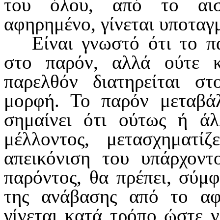
του όλου, από το αισ
αφηρημένο, γίνεται υποταγ
Είναι γνωστό ότι το π
στο παρόν, αλλά ούτε κα
παρελθόν δια­τηρείται σ
μορφή. Το παρόν μεταβάλ
σημαίνει ότι ούτως ή άλ
μέλλο­ντος, μετασχηματί
απεικόνιση του υπάρχοντο
παρόντος, θα πρέ­πει, σύμ
της ανάβασης από το αφ
γίνεται κατά τρόπο ώστε ν