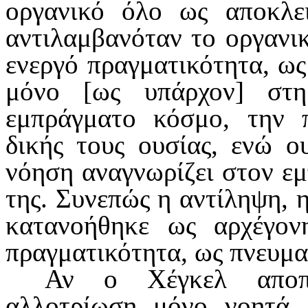
οργανικό όλο ως αποκλει
αντιλαμβα­νόταν το οργανι
ενεργό πραγματικότη­τα, ω
μόνο [ως υπάρχον] στη
εμπράγματο κόσμο, την π
δικής τους ουσίας, ενώ ο
νόηση αναγνωρίζει στον ε
της. Συνεπώς η αντίληψη, 
κατανοήθηκε ως αρχέγον
πραγματικότητα, ως πνευμα
Αν ο Χέγκελ αποπε
αλλοτρίωση μόνο νοητά,