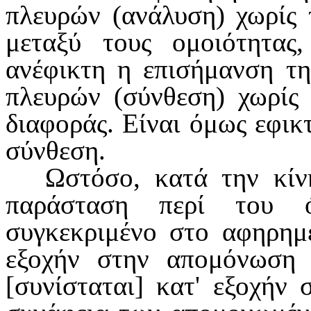
πλευρών (ανάλυση) χωρίς 
μεταξύ τους ομοιότητας,
ανέφικτη η επισήμανση τη
πλευρών (σύνθεση) χωρίς 
διαφοράς. Είναι όμως εφικτ
σύν­θεση.
Ωστόσο, κατά την κί
παράσταση περί του ό
συγκεκριμένο στο αφηρημέ
εξοχήν στην απομόνωση
[συνίσταται] κατ' εξοχήν 