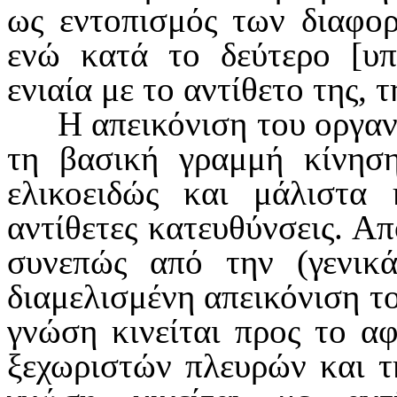
ως εντοπισμός των διαφορ
ενώ κατά το δεύτερο [υπ
ενιαία με το αντίθετο της, 
Η απεικόνιση του οργα­
τη βασική γραμμή κίνηση
ελικοειδώς και μάλιστα 
αντίθετες κατευθύν­σεις. Α
συνεπώς από την (γενι­κ
διαμελισμένη απεικόνιση τ
γνώση κινείται προς το α
ξεχω­ριστών πλευρών και τ