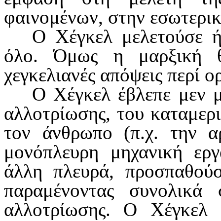
φαινομένων, στην εσωτερι
Ο Χέγκελ μελετούσε ήδ
όλο. Όμως η μαρξική θ
χεγκελιανές απόψεις περί ορ
Ο Χέγκελ έβλεπε μεν μ
αλλοτρίωσης, του καταμερι
τον άνθρω­πο (π.χ. την 
μονόπλευρη μηχανική ερ
άλλη πλευρά, προσπαθούσ
παραμέ­νοντας συνολικά 
αλλοτρίωσης. Ο Χέγκελ 