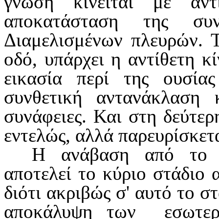
γνώση κινείται με αντί
αποκατάσταση της συν
Διαμελισμένων πλευρών. Τ
οδό, υπάρχει η αντίθετη κ
εικασία περί της ουσία
συνθετική αντανά­κλαση κ
συνάφειες. Και στη δεύτε­ρ
εντελώς, αλλά παρευρίσκετ
Η ανάβαση από το α
αποτελεί το κύριο στάδιο 
διότι ακριβώς σ' αυτό το σ
αποκάλυψη των
εσωτε