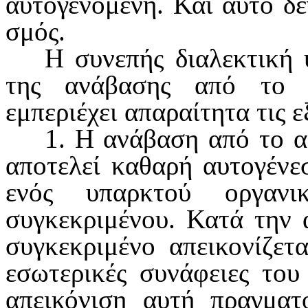
αυτογενόμενη. Και αυτό δεν
σμός.
Η συνεπής διαλεκτική 
της ανάβασης από το 
εμπεριέχει απα­ραίτητα τις ε
1. Η ανάβαση από το α
αποτελεί καθαρή αυτογένε
ενός υπαρκτού οργανι
συγκεκριμένου. Κατά την 
συγκεκριμένο απει­κονίζετ
εσωτερικές συνάφειες του
απεικόνιση αυτή πραγματο