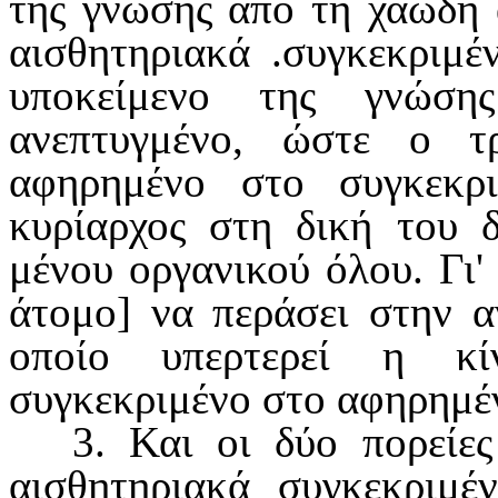
της γνώ­σης από τη χαώδη 
αισθητηριακά .συγκεκριμέ
υποκείμενο της γνώ­σ
ανεπτυγμένο, ώστε ο 
αφηρημένο στο συγκεκρ
κυρίαρχος στη δική του δ
μένου οργανικού όλου.
Γι'
άτο­μο] να περάσει στην 
οποίο υπερτερεί η κί
συγκεκριμένο στο αφη­ρημέ
3. Και οι δύο πορείε
αισθητη­ριακά συγκεκριμ