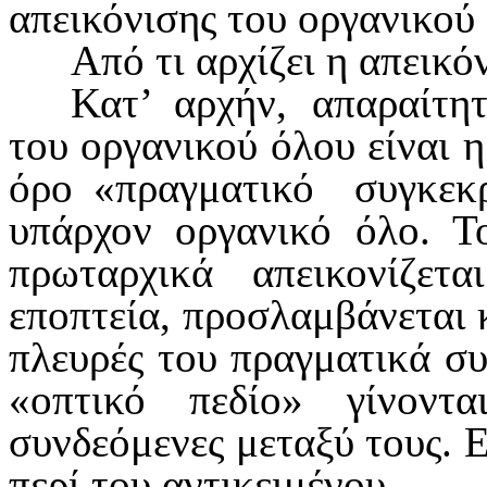
απει­κόνισης του οργανικού
Από τι αρχίζει η απεικό
Κατ’ αρχήν, απαραίτητ
του οργανι­κού όλου είναι 
όρο «πραγματικό
συγκεκ
υπάρχον οργανικό όλο. Τ
πρω­ταρχικά απεικονίζετ
εποπτεία, προ­σλαμβάνεται 
πλευρές του πραγματικά σ
«οπτικό πεδίο» γίνοντ
συνδεόμενες μεταξύ τους. 
περί του αντικειμένου.