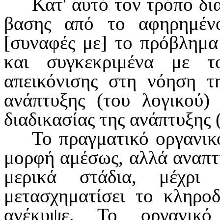
Κατ' αυτό τον τρόπο δι
βασης από το αφηρημένο
[συνα­φές με] το πρόβλημα 
και συγκε­κριμένα με 
απεικόνισης στη νόηση τη
ανάπτυξης (του λογικού) 
διαδι­κασίας της ανάπτυξης (
Το πραγματικό οργανικ
μορφή αμέσως, αλλά αναπτύ
μερικά στάδια, μέχρ
μετασχηματίσει το κληρο­
ανέκυψε. Το οργανικό